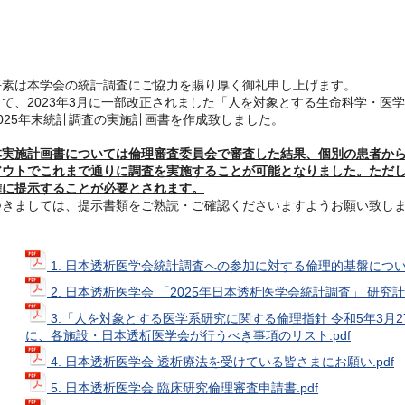
平素は本学会の統計調査にご協力を賜り厚く御礼申し上げます。
さて、2023年3月に一部改正されました「人を対象とする生命科学・医
2025年末統計調査の実施計画書を作成致しました。
本実施計画書については倫理審査委員会で審査した結果、個別の患者か
アウトでこれまで通りに調査を実施することが可能となりました。ただ
確に提示することが必要とされます。
つきましては、提示書類をご熟読・ご確認くださいますようお願い致し
1. 日本透析医学会統計調査への参加に対する倫理的基盤について
2. 日本透析医学会 「2025年日本透析医学会統計調査」 研究計画
3.「人を対象とする医学系研究に関する倫理指針 令和5年3月
に、各施設・日本透析医学会が行うべき事項のリスト.pdf
4. 日本透析医学会 透析療法を受けている皆さまにお願い.pdf
5. 日本透析医学会 臨床研究倫理審査申請書.pdf