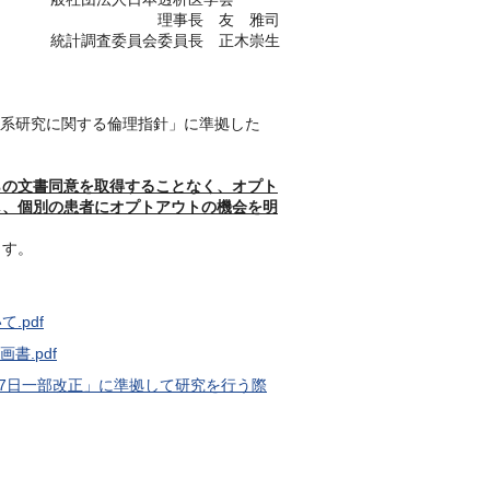
理事長 友 雅司
統計調査委員会委員長 正木崇生
学系研究に関する倫理指針」に準拠した
らの文書同意を取得することなく、オプト
し、個別の患者にオプトアウトの機会を明
ます。
.pdf
書.pdf
27日一部改正」に準拠して研究を行う際