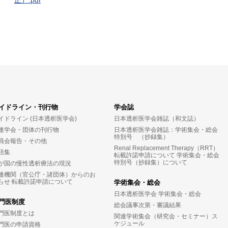
正）.pdf
イドライン・刊行物
学会誌
イドライン (日本透析医学会)
日本透析医学会雑誌（和文誌）
連学会・団体の刊行物
日本透析医学会雑誌：学術集会・総会
特別号 （抄録集）
員会報告・その他
Renal Replacement Therapy（RRT）
語集
転載許諾申請について
学術集会・総会
特別号（抄録集）について
が国の慢性透析療法の現況
連機関（官公庁・諸団体）からのお
らせ
転載許諾申請について
学術集会・総会
日本透析医学会 学術集会・総会
門医制度
総会議事次第・審議結果
門医制度とは
関連学術集会（研究会・セミナー）ス
ケジュール
門医の申請資格