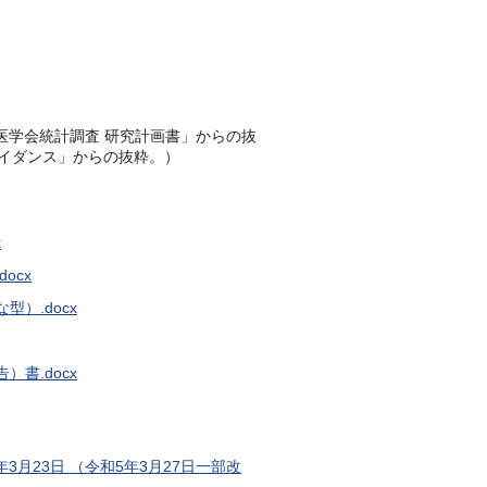
医学会統計調査 研究計画書」からの抜
イダンス」からの抜粋。）
x
ocx
）.docx
書.docx
月23日 （令和5年3月27日一部改