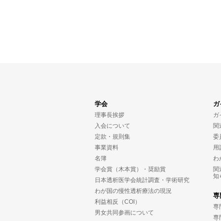
学会
ガ
理事長挨拶
ガ
入会について
関
定款・規則集
委
事業資料
用
名簿
わ
学会賞（木本賞）・奨励賞
関
知
日本透析医学会統計調査・学術研究
わが国の慢性透析療法の現況
専
利益相反（COI）
専
男女共同参画について
専