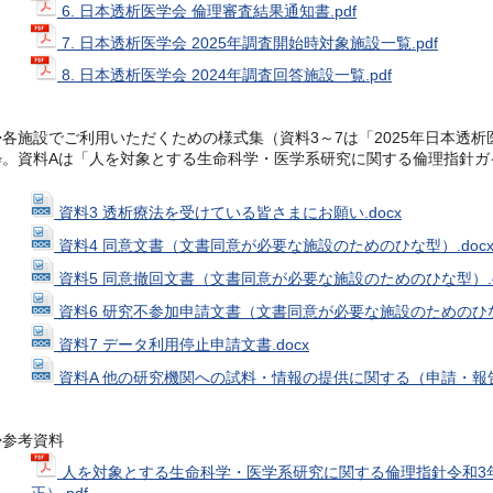
6. 日本透析医学会 倫理審査結果通知書.pdf
7. 日本透析医学会 2025年調査開始時対象施設一覧.pdf
8. 日本透析医学会 2024年調査回答施設一覧.pdf
◆各施設でご利用いただくための様式集（資料3～7は「2025年日本透析
粋。資料Aは「人を対象とする生命科学・医学系研究に関する倫理指針ガ
資料3 透析療法を受けている皆さまにお願い.docx
資料4 同意文書（文書同意が必要な施設のためのひな型）.doc
資料5 同意撤回文書（文書同意が必要な施設のためのひな型）.d
資料6 研究不参加申請文書（文書同意が必要な施設のためのひな型
資料7 データ利用停止申請文書.docx
資料A 他の研究機関への試料・情報の提供に関する（申請・報告）
◆参考資料
人を対象とする生命科学・医学系研究に関する倫理指針令和3年3