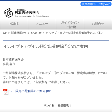
会員専用ページMyWeb
ガイドライン
HOME
メニュー
お問合せ
・刊行物
TOP
関連機関からのお知らせ
セルセプトカプセル限定出荷解除予定のご案内
セルセプトカプセル限定出荷解除予定のご案内
日本透析医学会
会員 各位
中外製薬株式会社より、「セルセプトⓇカプセル250 限定出荷解除」につい
て、お知らせがございました。
詳細につきましては、下記資料をご確認ください。
CEL限定出荷解除のご案内.pdf
|
リンク集
|
推奨環境
|