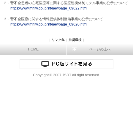
２．腎不全患者の在宅医療等に関する医療連携体制モデル事業の公示について
https://www.mhl
w.go.jp/stf/new
page_69622.html
３．腎不全医療に関する情報提供体制整備事業の公示について
https://www.mhl
w.go.jp/stf/new
page_69620.html
|
リンク集
|
推奨環境
|
HOME
ページの上へ
Copyright © 2007 JSDT all right reserved.