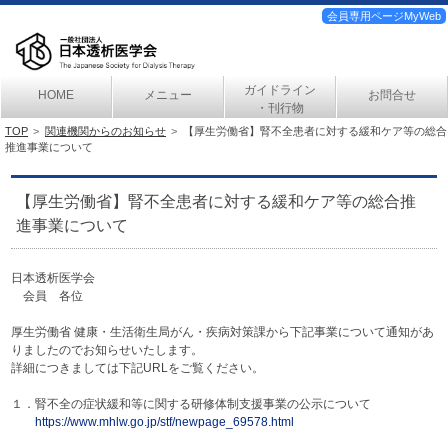
会員専用ページMyWeb
ガイドライン
HOME
メニュー
お問合せ
・刊行物
TOP
関連機関からのお知らせ
【厚生労働省】腎不全患者に対する緩和ケア等の総合
推進事業について
【厚生労働省】腎不全患者に対する緩和ケア等の総合推
進事業について
日本透析医学会
会員 各位
厚生労働省 健康・生活衛生局がん・疾病対策課から下記事業について通知があ
りましたのでお知らせいたします。
詳細につきましては下記URLをご覧ください。
１．腎不全の症状緩和等に関する研修体制支援事業の公示について
https://www.mhl
w.go.jp/stf/new
page_69578.html