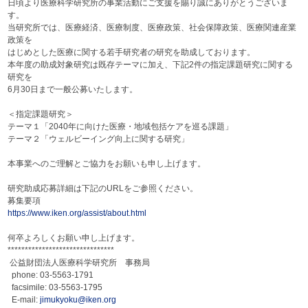
日頃より医療科学研究所の事業活動にご支援を賜り誠にありがとうございま
す。
当研究所では、医療経済、医療制度、医療政策、社会保障政策、医療関連産業
政策を
はじめとした医療に関する若手研究者の研究を助成しております。
本年度の助成対象研究は既存テーマに加え、下記2件の指定課題研究に関する
研究を
6月30日まで一般公募いたします。
＜指定課題研究＞
テーマ１「2040年に向けた医療・地域包括ケアを巡る課題」
テーマ２「ウェルビーイング向上に関する研究」
本事業へのご理解とご協力をお願いも申し上げます。
研究助成応募詳細は下記のURLをご参照ください。
募集要項
https://www.ike
n.org/assist/ab
out.html
何卒よろしくお願い申し上げます。
***************
***************
*
公益財団法人医療科学研究所 事務局
phone: 03-5563-1791
facsimile: 03-5563-1795
E-mail:
jimukyoku@iken.
org