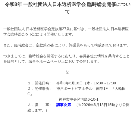
令和8年 一般社団法人日本透析医学会 臨時総会開催につい
て
一般社団法人 日本透析医学会定款第27条に基づき、一般社団法人 日本透析医
学会臨時総会を下記により開催いたします。
また、臨時総会は、定款第26条により、評議員をもって構成されております。
つきましては、臨時総会を開催するにあたり、会員各位に情報を共有すること
を目的として、議事をホームページ上において公開します。
記
１．開催日時： 令和8年6月18日（木）16:30～17:30
２．開催場所： 神戸ポートピアホテル 南館1F 「大輪田
C」
神戸市中央区港島6-10-1
３．議 事：
議事次第
（※2026年6月18日15時より公開
致します。）