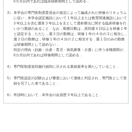
6カ月以内であれば臨床経験期間として認める．
3）
本学会の専門医制度委員会の規定によって編成された研修カリキュラム
に従い，本学会認定施設において 1 年以上または教育関連施設において
3 年以上を含む通算 3 年以上を主として透析療法に関する臨床研修を行
いかつ業績のあること．なお，勤務日数は，原則週 4 日以上を研修 1 年
と認定する．ただし，週 3 日の勤務は，研修 1 年の 4 分の 3 に相当し，
週 2 日の勤務は，研修 1 年の 4 分の 2 に相当する．週 1 日のみの勤務
は研修期間として認めない．
特定の理由（妊娠・出産・育児・病気療養・介護）に伴う休職期間が、
6カ月以内であれば研修期間として認める．
4）
専門医制度規則施行細則に示される業績基準を満たしていること．
5）
専門医認定の試験および審査において適格と判定され，専門医として登
録を完了した者であること．
6）
申請時において，本学会の会員歴 3 年以上であること．