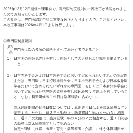
2025年12月12日開催の理事会で、専門医制度規則の一部改正が承認されまし
たのでお知らせいたします。
この改正は、専門医認定申請に重要な改正となりますので、ご注意ください。
本改正事項は2026年4月1日より施行します。
◎専門医制度規則
第8
専門医は次の各項の資格をすべて満たす者であること．
条
1）
日本国の医師免許証を有し，医師としての人格および識見を備えている
こと．
2）
日本内科学会および日本外科学会において定められたいずれかの認定医
または，専門医，日本泌尿器科学会，日本小児科学会および日本救急医
学会において定められたいずれかの専門医，もしくは日本麻酔科学会に
おいて定められた指導医の資格を有し臨床経験 5 年以上を有しているこ
と．なお，初期研修医 1 年目は臨床経験に含めない．
臨床経験期間の勤務日数については，原則週 4 日以上を臨床経験 1 年と
認定する。ただし，週 3 日の勤務は，臨床経験1 年の 4 分の 3 に相当
し，週 2 日の勤務は，臨床経験1 年の 4 分の 2 に相当する。週 1 日のみ
の勤務は臨床経験期間として認めない．
特定の理由（妊娠・出産・育児・病気療養・介護）に伴う休職期間が、